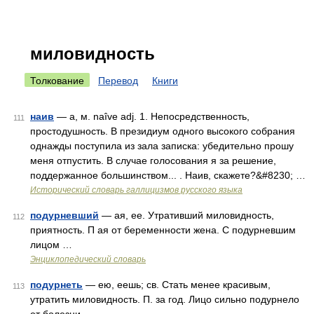
миловидность
Толкование
Перевод
Книги
наив
— а, м. naîve adj. 1. Непосредственность,
111
простодушность. В президиум одного высокого собрания
однажды поступила из зала записка: убедительно прошу
меня отпустить. В случае голосования я за решение,
поддержанное большинством... . Наив, скажете?&#8230; …
Исторический словарь галлицизмов русского языка
подурневший
— ая, ее. Утративший миловидность,
112
приятность. П ая от беременности жена. С подурневшим
лицом …
Энциклопедический словарь
подурнеть
— ею, еешь; св. Стать менее красивым,
113
утратить миловидность. П. за год. Лицо сильно подурнело