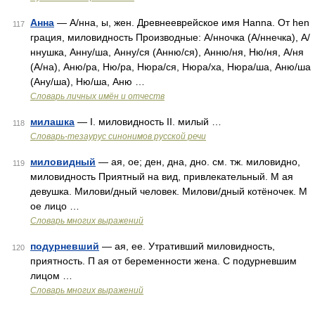
Анна
— А/нна, ы, жен. Древнееврейское имя Hanna. От hen
117
грация, миловидность Производные: А/нночка (А/ннечка), А/
ннушка, Анну/ша, Анну/ся (Анню/ся), Анню/ня, Ню/ня, А/ня
(А/на), Аню/ра, Ню/ра, Нюра/ся, Нюра/ха, Нюра/ша, Аню/ша
(Ану/ша), Ню/ша, Аню …
Словарь личных имён и отчеств
милашка
— I. миловидность II. милый …
118
Словарь-тезаурус синонимов русской речи
миловидный
— ая, ое; ден, дна, дно. см. тж. миловидно,
119
миловидность Приятный на вид, привлекательный. М ая
девушка. Милови/дный человек. Милови/дный котёночек. М
ое лицо …
Словарь многих выражений
подурневший
— ая, ее. Утративший миловидность,
120
приятность. П ая от беременности жена. С подурневшим
лицом …
Словарь многих выражений