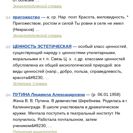
от болезни …
Энциклопедический словарь
пригожество
— а; ср. Нар. поэт. Красота, миловидность. *
114
Пригожеством, ростом и силой Ты ровни в селе не имел
(Некрасов) …
Энциклопедический словарь
ЦЕННОСТЬ ЭСТЕТИЧЕСКАЯ
— особый класс ценностей,
115
существующий наряду с ценностями утилитарными,
моральными и т. п. Связь Ц. э. .с др. классами ценностей
обусловлена их общей аксиологической природой: все
виды ценностей (напр., добро, польза, справедливость,
красота&#8230; …
Эстетика: Словарь
ПУТИНА Людмила Александровна
— (р. 06.01.1958)
116
Жена В. В. Путина. В девичестве Шкребнева. Родилась в г.
Калининграде. В школе участвовала в драматическом
кружке. Мечтала поступить в театральный институт. Не
получилось. Работала почтальоном, затем
учеником&#8230; …
Путинская энциклопедия